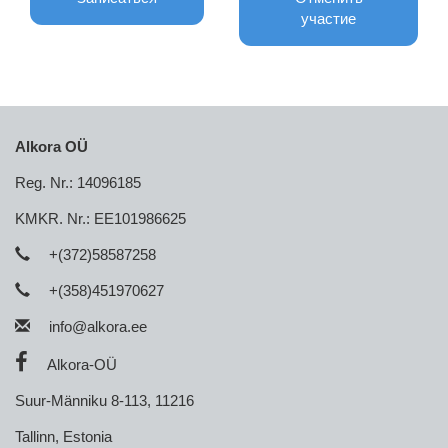
участие
Alkora OÜ
Reg. Nr.:
14096185
KMKR. Nr.:
EE101986625
+(372)58587258
+(358)451970627
info@alkora.ee

Alkora-OÜ
Suur-Männiku 8-113, 11216
Tallinn, Estonia